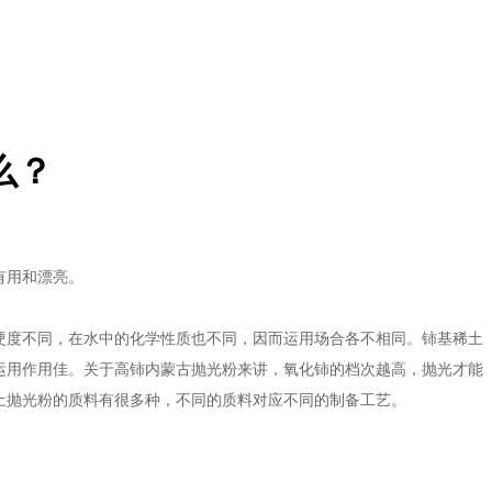
么？
有用和漂亮。
硬度不同，在水中的化学性质也不同，因而运用场合各不相同。铈基稀土
运用作用佳。关于高铈内蒙古抛光粉来讲，氧化铈的档次越高，抛光才能
土抛光粉的质料有很多种，不同的质料对应不同的制备工艺。