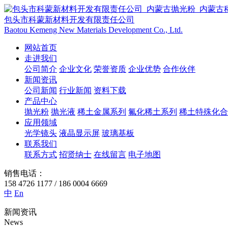
包头市科蒙新材料开发有限责任公司
Baotou Kemeng New Materials Development Co., Ltd.
网站首页
走进我们
公司简介
企业文化
荣誉资质
企业优势
合作伙伴
新闻资讯
公司新闻
行业新闻
资料下载
产品中心
抛光粉
抛光液
稀土金属系列
氟化稀土系列
稀土特殊化合
应用领域
光学镜头
液晶显示屏
玻璃基板
联系我们
联系方式
招贤纳士
在线留言
电子地图
销售电话：
158 4726 1177 / 186 0004 6669
中
En
新闻资讯
News