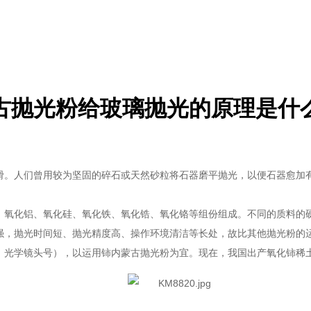
古抛光粉给玻璃抛光的原理是什
滑。人们曾用较为坚固的碎石或天然砂粒将石器磨平抛光，以便石器愈加
、氧化铝、氧化硅、氧化铁、氧化锆、氧化铬等组份组成。不同的质料的
强，抛光时间短、抛光精度高、操作环境清洁等长处，故比其他抛光粉的
、光学镜头号），以运用铈内蒙古抛光粉为宜。现在，我国出产氧化铈稀